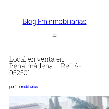
Saltar
al
contenido
Blog Fminmobiliarias
Local en venta en
Benalmádena – Ref: A-
052501
por
fminmobiliarias