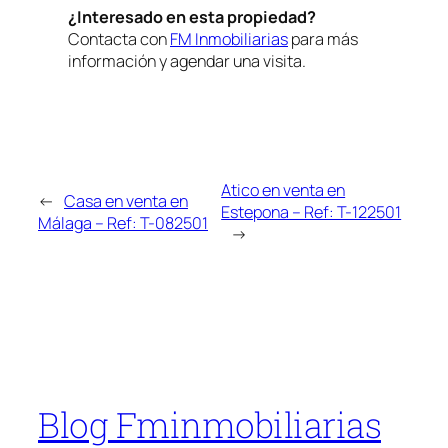
¿Interesado en esta propiedad?
Contacta con
FM Inmobiliarias
para más
información y agendar una visita.
Atico en venta en
←
Casa en venta en
Estepona – Ref: T-122501
Málaga – Ref: T-082501
→
Blog Fminmobiliarias