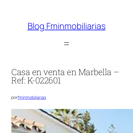
Saltar
al
contenido
Blog Fminmobiliarias
Casa en venta en Marbella –
Ref: K-022601
por
fminmobiliarias