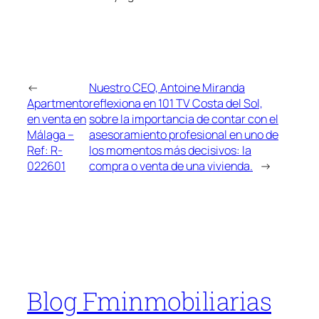
←
Nuestro CEO, Antoine Miranda
Apartmento
reflexiona en 101 TV Costa del Sol,
en venta en
sobre la importancia de contar con el
Málaga –
asesoramiento profesional en uno de
Ref: R-
los momentos más decisivos: la
022601
compra o venta de una vivienda.
→
Blog Fminmobiliarias